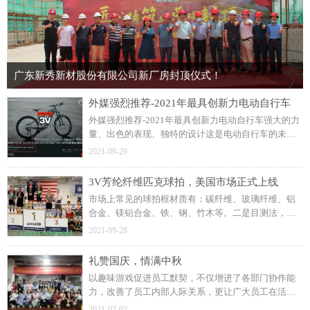
广东新秀新材股份有限公司新厂房封顶仪式！
外媒强烈推荐-2021年最具创新力电动自行车
外媒强烈推荐-2021年最具创新力电动自行车强大的力
量、出色的表现、独特的设计这是电动自行车的未
来。科技结合碳纤维与芳纶纤维高端碳纤维自行车备
2021-09-29
受市场青睐。提供舒适愉悦的骑行体验安全至上，舒
适至上。
3V芳纶纤维匹克球拍，美国市场正式上线
市场上常见的球拍框材质有：碳纤维、玻璃纤维、铝
合金、镁铝合金、铁、钢、竹木等。二是目测法，看
看靠近拍面部分是否有黑层，是否有微锯齿状，芳纶
2021-09-28
纤维织物比较薄，又是经纬编织，锯割之后自然有微
锯齿状。
礼赞国庆，情满中秋
以趣味游戏促进员工默契，不仅增进了各部门协作能
力，改善了员工内部人际关系，更让广大员工在活动
中积极思考、创新，增添了节日的乐趣，受到公司员
2021-02-02