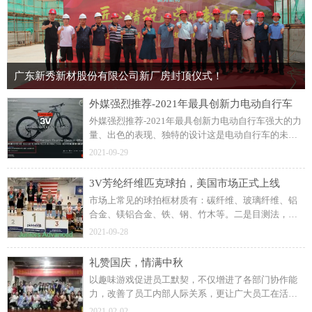
广东新秀新材股份有限公司新厂房封顶仪式！
外媒强烈推荐-2021年最具创新力电动自行车
外媒强烈推荐-2021年最具创新力电动自行车强大的力
量、出色的表现、独特的设计这是电动自行车的未
来。科技结合碳纤维与芳纶纤维高端碳纤维自行车备
2021-09-29
受市场青睐。提供舒适愉悦的骑行体验安全至上，舒
适至上。
3V芳纶纤维匹克球拍，美国市场正式上线
市场上常见的球拍框材质有：碳纤维、玻璃纤维、铝
合金、镁铝合金、铁、钢、竹木等。二是目测法，看
看靠近拍面部分是否有黑层，是否有微锯齿状，芳纶
2021-09-28
纤维织物比较薄，又是经纬编织，锯割之后自然有微
锯齿状。
礼赞国庆，情满中秋
以趣味游戏促进员工默契，不仅增进了各部门协作能
力，改善了员工内部人际关系，更让广大员工在活动
中积极思考、创新，增添了节日的乐趣，受到公司员
2021-02-02