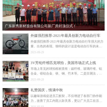
广东新秀新材股份有限公司新厂房封顶仪式！
外媒强烈推荐-2021年最具创新力电动自行车
外媒强烈推荐-2021年最具创新力电动自行车强大的力
量、出色的表现、独特的设计这是电动自行车的未
来。科技结合碳纤维与芳纶纤维高端碳纤维自行车备
2021-09-29
受市场青睐。提供舒适愉悦的骑行体验安全至上，舒
适至上。
3V芳纶纤维匹克球拍，美国市场正式上线
市场上常见的球拍框材质有：碳纤维、玻璃纤维、铝
合金、镁铝合金、铁、钢、竹木等。二是目测法，看
看靠近拍面部分是否有黑层，是否有微锯齿状，芳纶
2021-09-28
纤维织物比较薄，又是经纬编织，锯割之后自然有微
锯齿状。
礼赞国庆，情满中秋
以趣味游戏促进员工默契，不仅增进了各部门协作能
力，改善了员工内部人际关系，更让广大员工在活动
中积极思考、创新，增添了节日的乐趣，受到公司员
2021-02-02