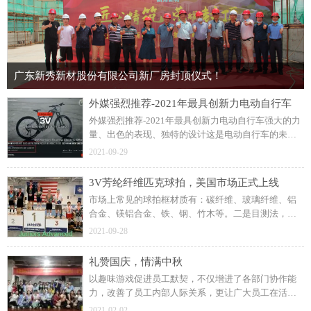
广东新秀新材股份有限公司新厂房封顶仪式！
外媒强烈推荐-2021年最具创新力电动自行车
外媒强烈推荐-2021年最具创新力电动自行车强大的力
量、出色的表现、独特的设计这是电动自行车的未
来。科技结合碳纤维与芳纶纤维高端碳纤维自行车备
2021-09-29
受市场青睐。提供舒适愉悦的骑行体验安全至上，舒
适至上。
3V芳纶纤维匹克球拍，美国市场正式上线
市场上常见的球拍框材质有：碳纤维、玻璃纤维、铝
合金、镁铝合金、铁、钢、竹木等。二是目测法，看
看靠近拍面部分是否有黑层，是否有微锯齿状，芳纶
2021-09-28
纤维织物比较薄，又是经纬编织，锯割之后自然有微
锯齿状。
礼赞国庆，情满中秋
以趣味游戏促进员工默契，不仅增进了各部门协作能
力，改善了员工内部人际关系，更让广大员工在活动
中积极思考、创新，增添了节日的乐趣，受到公司员
2021-02-02