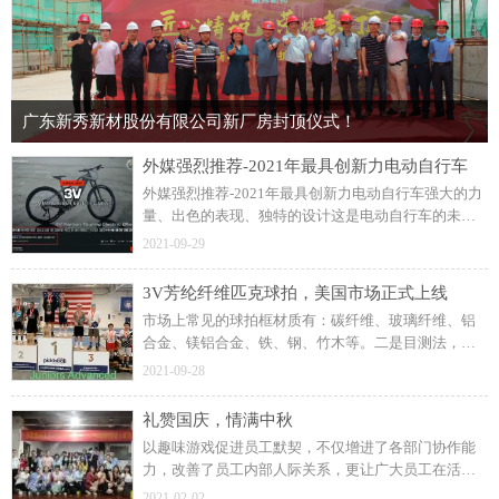
广东新秀新材股份有限公司新厂房封顶仪式！
外媒强烈推荐-2021年最具创新力电动自行车
外媒强烈推荐-2021年最具创新力电动自行车强大的力
量、出色的表现、独特的设计这是电动自行车的未
来。科技结合碳纤维与芳纶纤维高端碳纤维自行车备
2021-09-29
受市场青睐。提供舒适愉悦的骑行体验安全至上，舒
适至上。
3V芳纶纤维匹克球拍，美国市场正式上线
市场上常见的球拍框材质有：碳纤维、玻璃纤维、铝
合金、镁铝合金、铁、钢、竹木等。二是目测法，看
看靠近拍面部分是否有黑层，是否有微锯齿状，芳纶
2021-09-28
纤维织物比较薄，又是经纬编织，锯割之后自然有微
锯齿状。
礼赞国庆，情满中秋
以趣味游戏促进员工默契，不仅增进了各部门协作能
力，改善了员工内部人际关系，更让广大员工在活动
中积极思考、创新，增添了节日的乐趣，受到公司员
2021-02-02