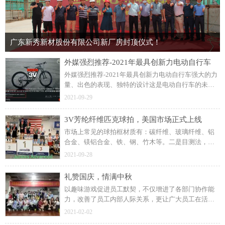
广东新秀新材股份有限公司新厂房封顶仪式！
外媒强烈推荐-2021年最具创新力电动自行车
外媒强烈推荐-2021年最具创新力电动自行车强大的力
量、出色的表现、独特的设计这是电动自行车的未
来。科技结合碳纤维与芳纶纤维高端碳纤维自行车备
2021-09-29
受市场青睐。提供舒适愉悦的骑行体验安全至上，舒
适至上。
3V芳纶纤维匹克球拍，美国市场正式上线
市场上常见的球拍框材质有：碳纤维、玻璃纤维、铝
合金、镁铝合金、铁、钢、竹木等。二是目测法，看
看靠近拍面部分是否有黑层，是否有微锯齿状，芳纶
2021-09-28
纤维织物比较薄，又是经纬编织，锯割之后自然有微
锯齿状。
礼赞国庆，情满中秋
以趣味游戏促进员工默契，不仅增进了各部门协作能
力，改善了员工内部人际关系，更让广大员工在活动
中积极思考、创新，增添了节日的乐趣，受到公司员
2021-02-02
工的喜爱，营造出了团结、喜庆、和谐的良好氛围。